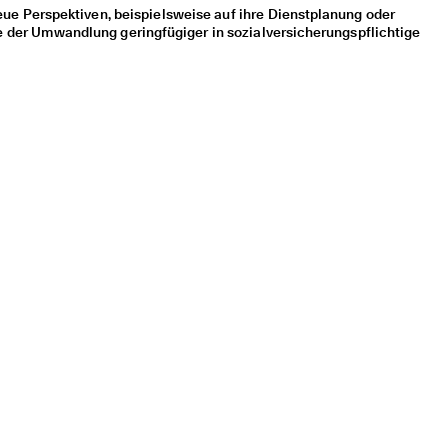
e Perspektiven, beispielsweise auf ihre Dienstplanung oder
e der Umwandlung geringfügiger in sozialversicherungspflichtige