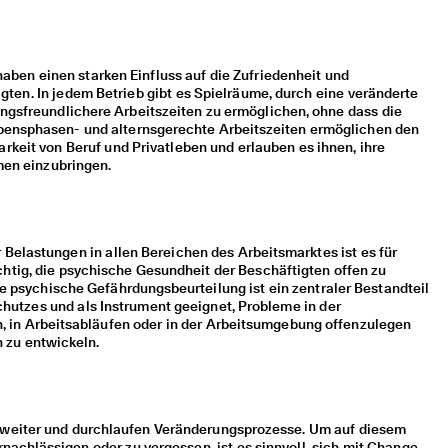
aben einen starken Einfluss auf die Zufriedenheit und
gten. In jedem Betrieb gibt es Spielräume, durch eine veränderte
ngsfreundlichere Arbeitszeiten zu ermöglichen, ohne dass die
Lebensphasen- und alternsgerechte Arbeitszeiten ermöglichen den
rkeit von Beruf und Privatleben und erlauben es ihnen, ihre
men einzubringen.
 Belastungen in allen Bereichen des Arbeitsmarktes ist es für
htig, die psychische Gesundheit der Beschäftigten offen zu
ie psychische Gefährdungsbeurteilung ist ein zentraler Bestandteil
hutzes und als Instrument geeignet, Probleme in der
, in Arbeitsabläufen oder in der Arbeitsumgebung offenzulegen
zu entwickeln.
 weiter und durchlaufen Veränderungsprozesse. Um auf diesem
achlässigen oder zu vergessen, ist es sinnvoll, sich mit Change