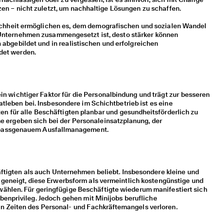
 – nicht zuletzt, um nachhaltige Lösungen zu schaffen.
chheit ermöglichen es, dem demografischen und sozialen Wandel
n Unternehmen zusammengesetzt ist, desto stärker können
 abgebildet und in realistischen und erfolgreichen
det werden.
 ein wichtiger Faktor für die Personalbindung und trägt zur besseren
atleben bei. Insbesondere im Schichtbetrieb ist es eine
en für alle Beschäftigten planbar und gesundheitsförderlich zu
e ergeben sich bei der Personaleinsatzplanung, der
 passgenauem Ausfallmanagement.
ftigten als auch Unternehmen beliebt. Insbesondere kleine und
geneigt, diese Erwerbsform als vermeintlich kostengünstige und
wählen. Für geringfügige Beschäftigte wiederum manifestiert sich
abenprivileg. Jedoch gehen mit Minijobs berufliche
n Zeiten des Personal- und Fachkräftemangels verloren.