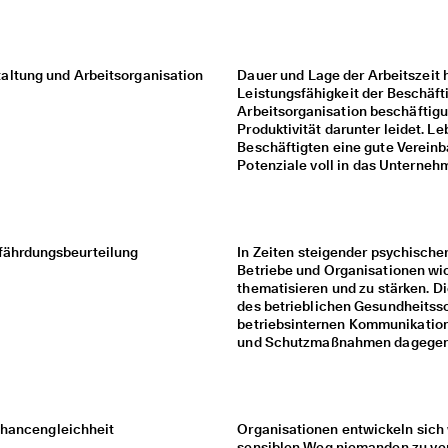
taltung und Arbeitsorganisation
Dauer und Lage der Arbeitszeit h
Leistungsfähigkeit der Beschäfti
Arbeitsorganisation beschäftigu
Produktivität darunter leidet. 
Beschäftigten eine gute Vereinba
Potenziale voll in das Unterneh
fährdungsbeurteilung
In Zeiten steigender psychischer
Betriebe und Organisationen wic
thematisieren und zu stärken. D
des betrieblichen Gesundheitssc
betriebsinternen Kommunikation
und Schutzmaßnahmen dagegen 
Chancengleichheit
Organisationen entwickeln sich
sensiblen Weg niemanden zu vern