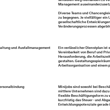
Management auseinanderzusetzen
Diverse Teams und Chancenglei
zu begegnen. Je vielfältiger ei
gesellschaftliche Entwicklungen
Veränderungsprozessen abgebil
taltung und Ausfallmanagement
Ein verlässlicher Dienstplan ist
Vereinbarkeit von Beruf und Priv
Herausforderung, die Arbeitszeit
gestalten. Gestaltungsspielräum
Arbeitsorganisation und einem
Personalbindung
Minijobs sind sowohl bei Beschä
mittlere Unternehmen sind dazu 
flexible Beschäftigungsform zu 
kurzfristig das Steuer- und Abg
Entwicklungspotenziale gerade i